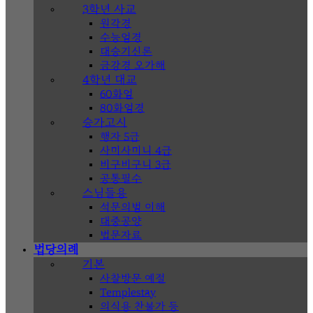
3학년 사교
원각경
수능엄경
대승기신론
금강경 오가해
4학년 대교
60화엄
80화엄경
승가고시
행자 5급
사미사미니 4급
비구비구니 3급
공통필수
스님들용
석문의범 이해
대중공양
법문자료
법당의례
기본
사찰방문 예절
Templestay
의식용 찬불가 등