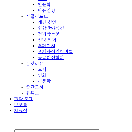
인문학
마음건강
시골리포트
계간 청암
힙합반야심경
전법학논문
선방 안거
홈페이지
조계사어린이법회
동국대선학과
온갖리뷰
도서
영화
시문학
출간도서
유튜브
맵과 도표
방명록
자료실