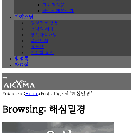
간화결의문
극락세계유람기
반야스님
명상전문 챗봇
스님의 서재
행복마음개발
출간도서
유투브
인문학 독서
방명록
자료실
You are at:
Home
»
Posts Tagged "해심밀경"
Browsing:
해심밀경