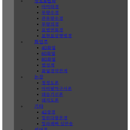
정토&법화
아미타경
무량수경
관무량수경
무량의경
묘법연화경
보현보살행법경
화엄부
40화엄
60화엄
80화엄
법성게
화엄경약찬게
논장
청정도론
아비달마구사론
대승기신론
대지도론
기타
42장경
밀린다왕문경
밀라레빠 십만송
선어록