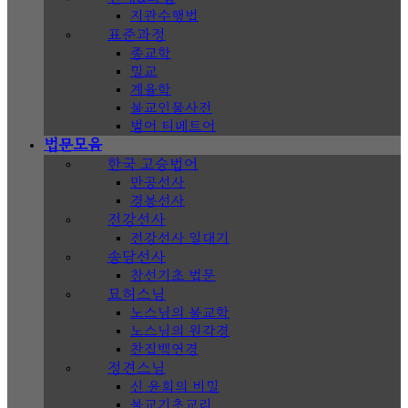
지관수행법
표준과정
종교학
밀교
계율학
불교인물사전
범어 티베트어
법문모음
한국 고승법어
만공선사
경봉선사
전강선사
전강선사 일대기
송담선사
참선기초 법문
묘허스님
노스님의 불교학
노스님의 원각경
찬집백연경
정견스님
신 윤회의 비밀
불교기초교리