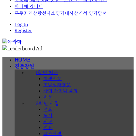
바다에 갔더니
무주좌계산랑선사소영가대사산거서 영가답서
Log In
Register
HOME
전통강원
1학년 치문
제경서문
초발심자경문
사미 사미니 율의
치문
2학년 사집
선요
도서
서장
절요
육조단경