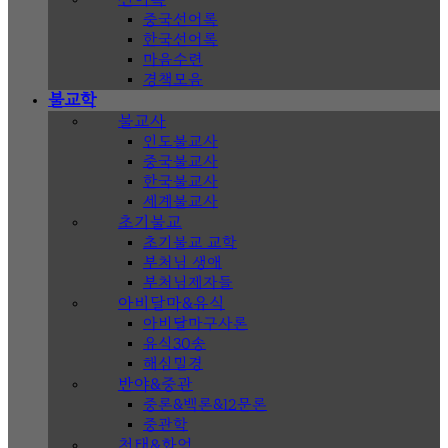
중국선어록
한국선어록
마음수련
경책모음
불교학
불교사
인도불교사
중국불교사
한국불교사
세계불교사
초기불교
초기불교 교학
부처님 생애
부처님제자들
아비달마&유식
아비달마구사론
유식30송
해심밀경
반야&중관
중론&백론&12문론
중관학
천태&화엄