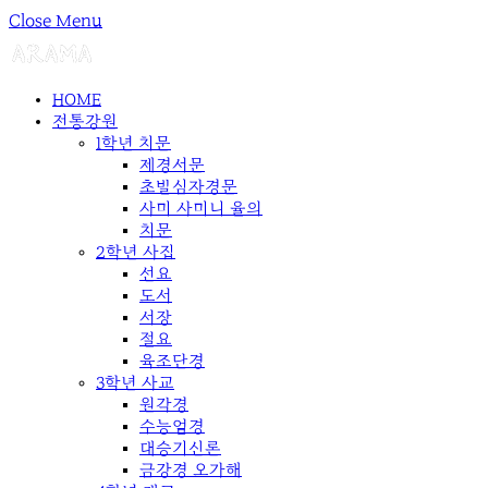
Close Menu
HOME
전통강원
1학년 치문
제경서문
초발심자경문
사미 사미니 율의
치문
2학년 사집
선요
도서
서장
절요
육조단경
3학년 사교
원각경
수능엄경
대승기신론
금강경 오가해