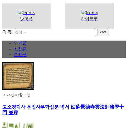
방명록
사이트맵
검색:
인기글
최신글
추천글
2024년 03월 19일
고소경덕사 운법사무학십문 병서 姑蘇景德寺雲法師務學十
門 並序