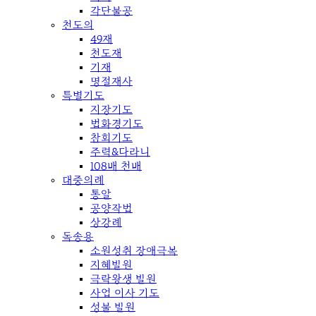
각단불공
천도의
49재
천도재
기재
명절재사
특별기도
지장기도
법화경기도
참회기도
주력&다라니
108배 천배
대중의례
통알
공양작법
상강례
독송용
소원성취 장애극복
지혜발원
극락왕생 발원
사업 이사 기도
성불 발원