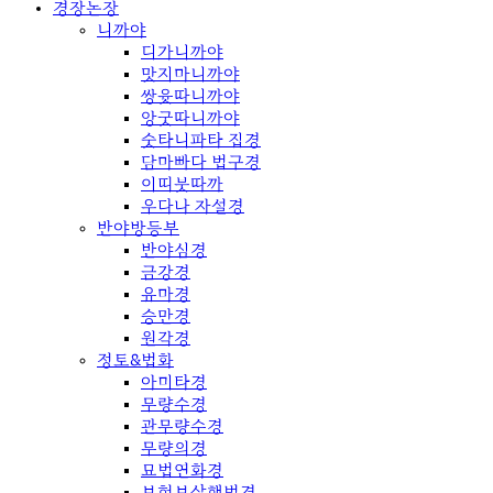
경장논장
니까야
디가니까야
맛지마니까야
쌍윳따니까야
앙굿따니까야
숫타니파타 집경
담마빠다 법구경
이띠붓따까
우다나 자설경
반야방등부
반야심경
금강경
유마경
승만경
원각경
정토&법화
아미타경
무량수경
관무량수경
무량의경
묘법연화경
보현보살행법경