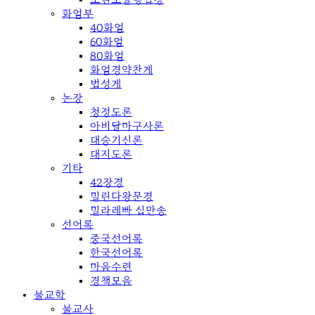
화엄부
40화엄
60화엄
80화엄
화엄경약찬게
법성게
논장
청정도론
아비달마구사론
대승기신론
대지도론
기타
42장경
밀린다왕문경
밀라레빠 십만송
선어록
중국선어록
한국선어록
마음수련
경책모음
불교학
불교사