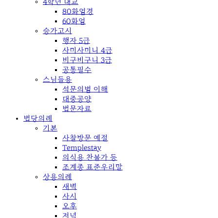
4학년 대교
80화엄경
60화엄
승가고시
행자 5급
사미사미니 4급
비구비구니 3급
공통필수
스님들용
석문의범 이해
대중공양
법문자료
법당의례
기본
사찰방문 예절
Templestay
의식용 찬불가 등
조계종 표준우리말
상용의례
새벽
사시
오후
저녁