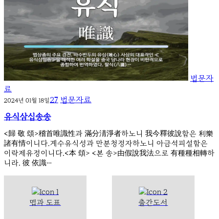
법문자
료
27
법문자료
2024년 01월 18일
유식삼십송송
<歸 敬 頌>稽首唯識性과 滿分淸淨者하노니 我今釋彼說함은 利樂
諸有情이니다.계수유식성과 만분청정자하노니 아금석피설함은
이락제유정이니다.<本 頌> <본 송>由假說我法으로 有種種相轉하
니라. 彼 依識…
맵과 도표
출간도서