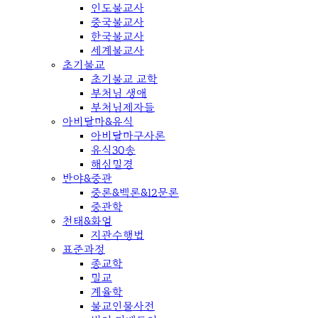
인도불교사
중국불교사
한국불교사
세계불교사
초기불교
초기불교 교학
부처님 생애
부처님제자들
아비달마&유식
아비달마구사론
유식30송
해심밀경
반야&중관
중론&백론&12문론
중관학
천태&화엄
지관수행법
표준과정
종교학
밀교
계율학
불교인물사전