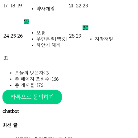
17
18
19
21
22
23
약사재일
27
30
보름
24
25
26
28
29
우란분절[백중]
지장재일
하안거 해제
31
오늘의 방문자:
3
총 페이지 조회수:
166
총 게시물:
176
카톡으로 문의하기
chatbot
최신 글