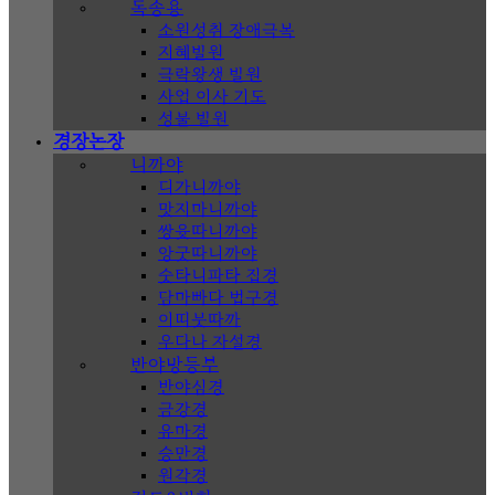
독송용
소원성취 장애극복
지혜발원
극락왕생 발원
사업 이사 기도
성불 발원
경장논장
니까야
디가니까야
맛지마니까야
쌍윳따니까야
앙굿따니까야
숫타니파타 집경
담마빠다 법구경
이띠붓따까
우다나 자설경
반야방등부
반야심경
금강경
유마경
승만경
원각경