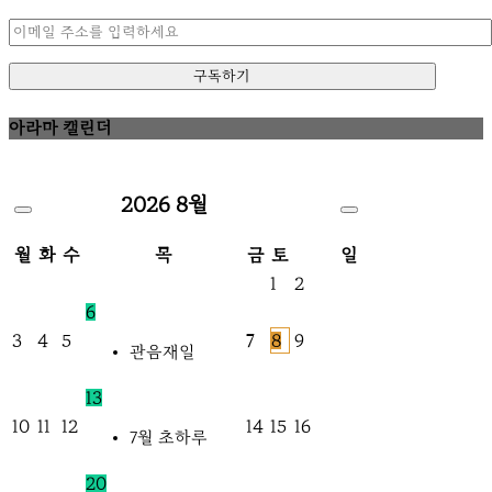
아라마 캘린더
2026
8월
월
화
수
목
금
토
일
1
2
6
3
4
5
7
8
9
관음재일
13
10
11
12
14
15
16
7월 초하루
20