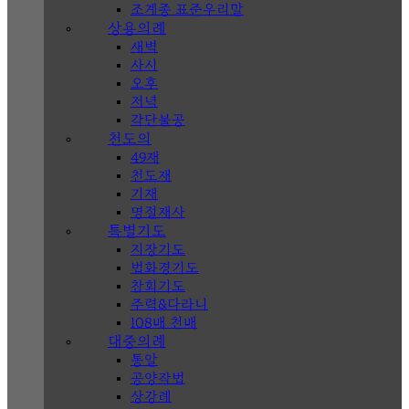
조계종 표준우리말
상용의례
새벽
사시
오후
저녁
각단불공
천도의
49재
천도재
기재
명절재사
특별기도
지장기도
법화경기도
참회기도
주력&다라니
108배 천배
대중의례
통알
공양작법
상강례