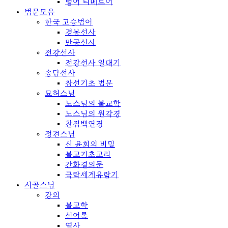
범어 티베트어
법문모음
한국 고승법어
경봉선사
만공선사
전강선사
전강선사 일대기
송담선사
참선기초 법문
묘허스님
노스님의 불교학
노스님의 원각경
찬집백연경
정견스님
신 윤회의 비밀
불교기초교리
간화결의문
극락세계유람기
시골스님
강의
불교학
선어록
역사