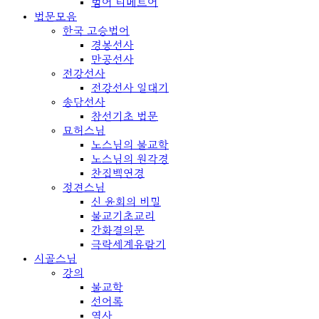
범어 티베트어
법문모음
한국 고승법어
경봉선사
만공선사
전강선사
전강선사 일대기
송담선사
참선기초 법문
묘허스님
노스님의 불교학
노스님의 원각경
찬집백연경
정견스님
신 윤회의 비밀
불교기초교리
간화결의문
극락세계유람기
시골스님
강의
불교학
선어록
역사