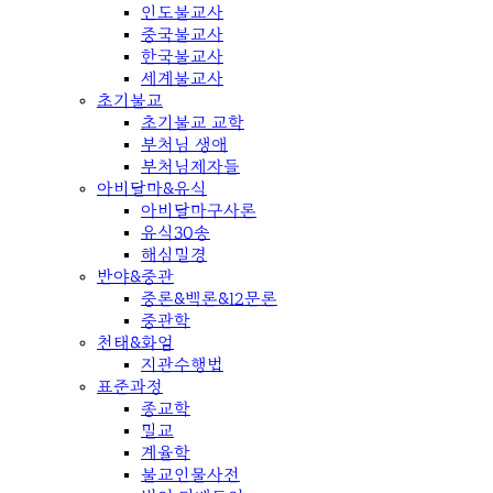
인도불교사
중국불교사
한국불교사
세계불교사
초기불교
초기불교 교학
부처님 생애
부처님제자들
아비달마&유식
아비달마구사론
유식30송
해심밀경
반야&중관
중론&백론&12문론
중관학
천태&화엄
지관수행법
표준과정
종교학
밀교
계율학
불교인물사전