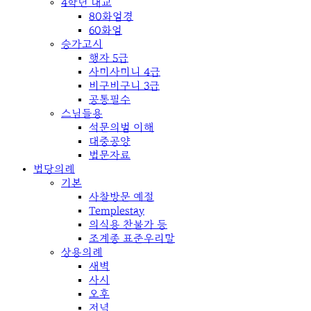
4학년 대교
80화엄경
60화엄
승가고시
행자 5급
사미사미니 4급
비구비구니 3급
공통필수
스님들용
석문의범 이해
대중공양
법문자료
법당의례
기본
사찰방문 예절
Templestay
의식용 찬불가 등
조계종 표준우리말
상용의례
새벽
사시
오후
저녁