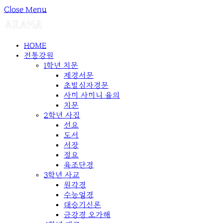
Close Menu
HOME
전통강원
1학년 치문
제경서문
초발심자경문
사미 사미니 율의
치문
2학년 사집
선요
도서
서장
절요
육조단경
3학년 사교
원각경
수능엄경
대승기신론
금강경 오가해