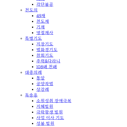
각단불공
천도의
49재
천도재
기재
명절재사
특별기도
지장기도
법화경기도
참회기도
주력&다라니
108배 천배
대중의례
통알
공양작법
상강례
독송용
소원성취 장애극복
지혜발원
극락왕생 발원
사업 이사 기도
성불 발원