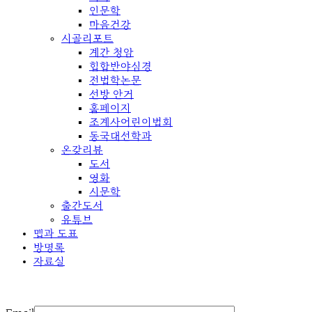
인문학
마음건강
시골리포트
계간 청암
힙합반야심경
전법학논문
선방 안거
홈페이지
조계사어린이법회
동국대선학과
온갖리뷰
도서
영화
시문학
출간도서
유튜브
맵과 도표
방명록
자료실