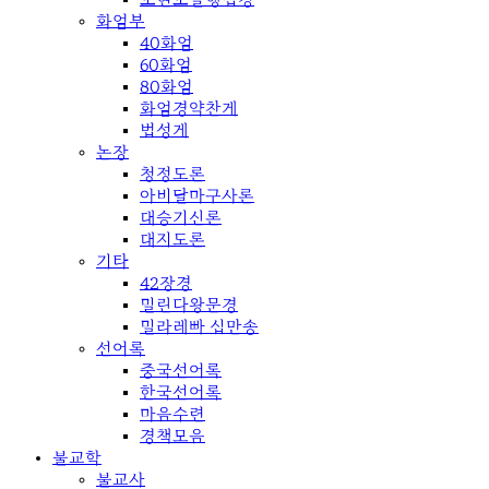
화엄부
40화엄
60화엄
80화엄
화엄경약찬게
법성게
논장
청정도론
아비달마구사론
대승기신론
대지도론
기타
42장경
밀린다왕문경
밀라레빠 십만송
선어록
중국선어록
한국선어록
마음수련
경책모음
불교학
불교사