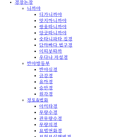
경장논장
니까야
디가니까야
맛지마니까야
쌍윳따니까야
앙굿따니까야
숫타니파타 집경
담마빠다 법구경
이띠붓따까
우다나 자설경
반야방등부
반야심경
금강경
유마경
승만경
원각경
정토&법화
아미타경
무량수경
관무량수경
무량의경
묘법연화경
보현보살행법경