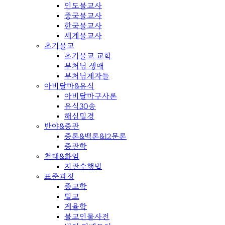
인도불교사
중국불교사
한국불교사
세계불교사
초기불교
초기불교 교학
부처님 생애
부처님제자들
아비달마&유식
아비달마구사론
유식30송
해심밀경
반야&중관
중론&백론&12문론
중관학
천태&화엄
지관수행법
표준과정
종교학
밀교
계율학
불교인물사전