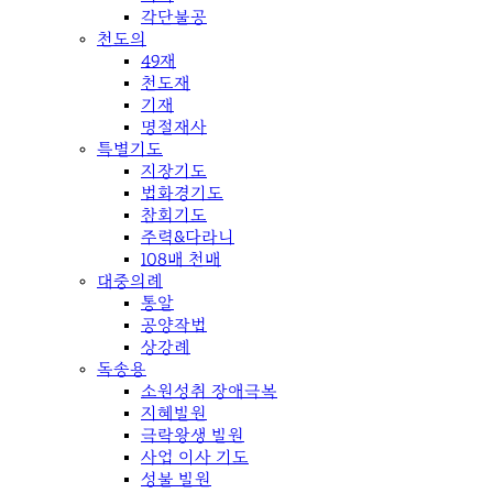
각단불공
천도의
49재
천도재
기재
명절재사
특별기도
지장기도
법화경기도
참회기도
주력&다라니
108배 천배
대중의례
통알
공양작법
상강례
독송용
소원성취 장애극복
지혜발원
극락왕생 발원
사업 이사 기도
성불 발원