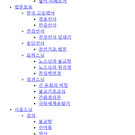
범어 티베트어
법문모음
한국 고승법어
경봉선사
만공선사
전강선사
전강선사 일대기
송담선사
참선기초 법문
묘허스님
노스님의 불교학
노스님의 원각경
찬집백연경
정견스님
신 윤회의 비밀
불교기초교리
간화결의문
극락세계유람기
시골스님
강의
불교학
선어록
역사