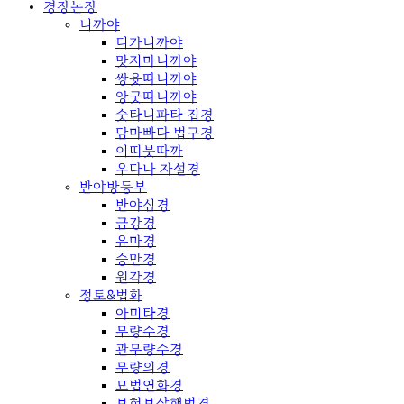
경장논장
니까야
디가니까야
맛지마니까야
쌍윳따니까야
앙굿따니까야
숫타니파타 집경
담마빠다 법구경
이띠붓따까
우다나 자설경
반야방등부
반야심경
금강경
유마경
승만경
원각경
정토&법화
아미타경
무량수경
관무량수경
무량의경
묘법연화경
보현보살행법경