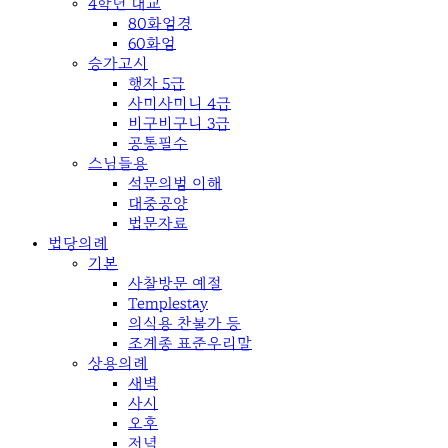
4학년 대교
80화엄경
60화엄
승가고시
행자 5급
사미사미니 4급
비구비구니 3급
공통필수
스님들용
석문의범 이해
대중공양
법문자료
법당의례
기본
사찰방문 예절
Templestay
의식용 찬불가 등
조계종 표준우리말
상용의례
새벽
사시
오후
저녁