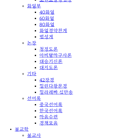
화엄부
40화엄
60화엄
80화엄
화엄경약찬게
법성게
논장
청정도론
아비달마구사론
대승기신론
대지도론
기타
42장경
밀린다왕문경
밀라레빠 십만송
선어록
중국선어록
한국선어록
마음수련
경책모음
불교학
불교사