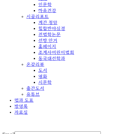
인문학
마음건강
시골리포트
계간 청암
힙합반야심경
전법학논문
선방 안거
홈페이지
조계사어린이법회
동국대선학과
온갖리뷰
도서
영화
시문학
출간도서
유튜브
맵과 도표
방명록
자료실