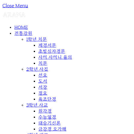
Close Menu
HOME
전통강원
1학년 치문
제경서문
초발심자경문
사미 사미니 율의
치문
2학년 사집
선요
도서
서장
절요
육조단경
3학년 사교
원각경
수능엄경
대승기신론
금강경 오가해