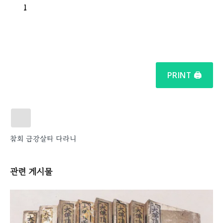
1
PRINT 🖨
참회
금강살타
다라니
관련
게시물