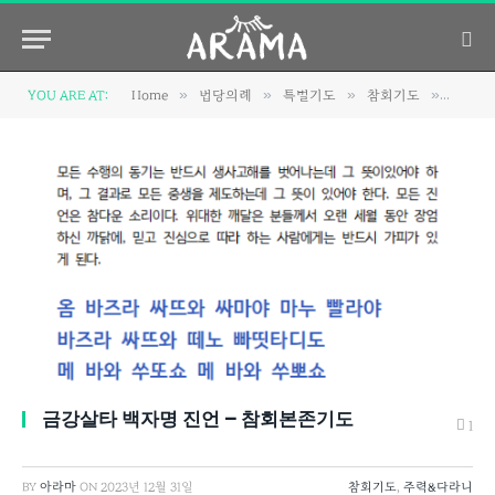
»
»
»
»
YOU ARE AT:
Home
법당의례
특별기도
참회기도
금강살타
금강살타 백자명 진언 – 참회본존기도
1
BY
아라마
ON
2023년 12월 31일
참회기도
,
주력&다라니