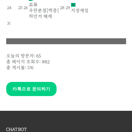
보름
30
24
25
26
28
29
우란분절[백중]
지장재일
하안거 해제
31
오늘의 방문자:
65
총 페이지 조회수:
882
총 게시물:
176
카톡으로 문의하기
CHATBOT