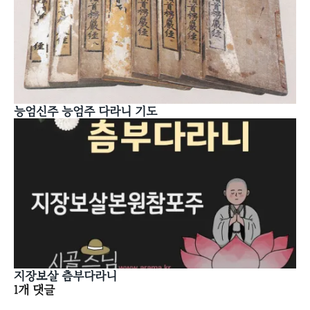
능엄신주 능엄주 다라니 기도
지장보살 츰부다라니
1개 댓글