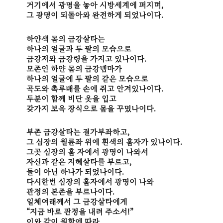
거기에서 광명을 놓아 시방세계에 퍼지며,
그 광명이 되돌아와 완전하게 되었나이다.
하얀색 몸의 금강살타는
하나의 얼굴과 두 팔의 모습으로
금강저와 금강령을 가지고 있나이다.
모존인 하얀 몸의 금강녬마가
하나의 얼굴에 두 팔의 같은 모습으로
곡도와 촉루배를 손에 쥐고 안겨있나이다.
두분이 함께 비단 옷을 입고
갖가지 보옥 장식으로 몸을 꾸몄나이다.
부존 금강살타는 결가부좌하고,
그 심장의 월륜좌 위에 흰색의 훔자가 있나이다.
그곳 심장의 훔 자에서 광명이 나와서
자신과 같은 지혜살타를 부르고,
둘이 아닌 하나가 되었나이다.
다시한번 심장의 훔자에서 광명이 나와
관정의 본존을 부르나이다.
일체여래께서 그 금강살타에게
“지금 바로 관정을 내려 주소서!”
이와 같이 원함에 따라