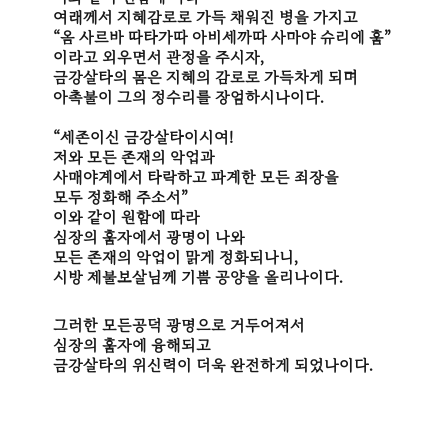
여래께서 지혜감로로 가득 채워진 병을 가지고
“옴 사르바 따타가따 아비세까따 사마야 슈리에 훔”
이라고 외우면서 관정을 주시자,
금강살타의 몸은 지혜의 감로로 가득차게 되며
아촉불이 그의 정수리를 장엄하시나이다.
“세존이신 금강살타이시여!
저와 모든 존재의 악업과
사매야계에서 타락하고 파계한 모든 죄장을
모두 정화해 주소서”
이와 같이 원함에 따라
심장의 훔자에서 광명이 나와
모든 존재의 악업이 맑게 정화되나니,
시방 제불보살님께 기쁨 공양을 올리나이다.
그러한 모든공덕 광명으로 거두어져서
심장의 훔자에 융해되고
금강살타의 위신력이 더욱 완전하게 되었나이다.