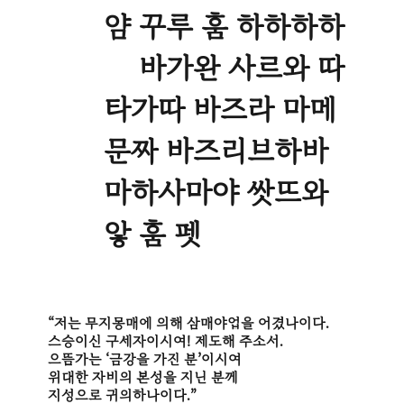
얌 꾸루 훔 하하하하
훟 바가완 사르와 따
타가따 바즈라 마메
문짜 바즈리브하바
마하사마야 쌋뜨와
앟 훔 펫
“저는 무지몽매에 의해 삼매야업을 어겼나이다.
스승이신 구세자이시여! 제도해 주소서.
으뜸가는 ‘금강을 가진 분’이시여
위대한 자비의 본성을 지닌 분께
지성으로 귀의하나이다.”