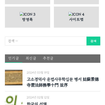
방명록
사이트맵
인기글
최신글
추천글
2024년 03월 19일
고소경덕사 운법사무학십문 병서 姑蘇景德
寺雲法師務學十門 並序
2024년 02월 12일
한국의 선맥